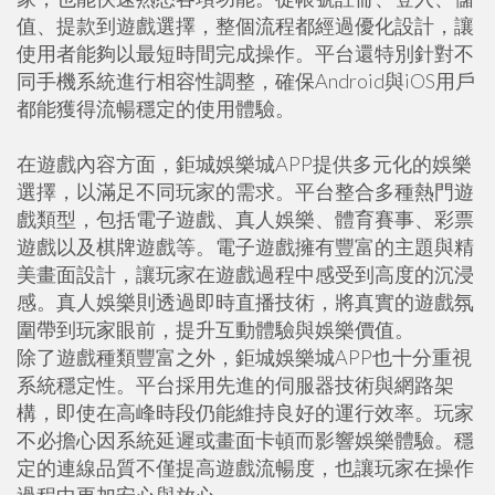
值、提款到遊戲選擇，整個流程都經過優化設計，讓
使用者能夠以最短時間完成操作。平台還特別針對不
同手機系統進行相容性調整，確保Android與iOS用戶
都能獲得流暢穩定的使用體驗。
在遊戲內容方面，鉅城娛樂城APP提供多元化的娛樂
選擇，以滿足不同玩家的需求。平台整合多種熱門遊
戲類型，包括電子遊戲、真人娛樂、體育賽事、彩票
遊戲以及棋牌遊戲等。電子遊戲擁有豐富的主題與精
美畫面設計，讓玩家在遊戲過程中感受到高度的沉浸
感。真人娛樂則透過即時直播技術，將真實的遊戲氛
圍帶到玩家眼前，提升互動體驗與娛樂價值。
除了遊戲種類豐富之外，鉅城娛樂城APP也十分重視
系統穩定性。平台採用先進的伺服器技術與網路架
構，即使在高峰時段仍能維持良好的運行效率。玩家
不必擔心因系統延遲或畫面卡頓而影響娛樂體驗。穩
定的連線品質不僅提高遊戲流暢度，也讓玩家在操作