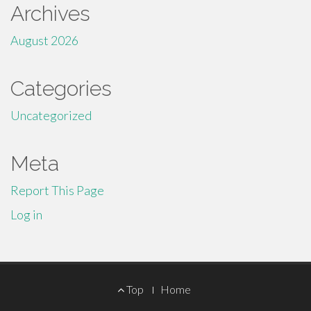
Archives
August 2026
Categories
Uncategorized
Meta
Report This Page
Log in
Footer
Top
Home