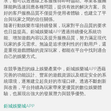
求，都可以透過線上客服獲得即時協助。專業客服團
隊能夠迅速回應各種問題，提供有效的解決方案。良
好的客戶服務品質不僅提升使用者體驗，也建立了平
台與玩家之間的信任關係。
隨著行動娛樂市場持續發展，玩家對平台品質的要求
也日益提高。鉅城娛樂城APP透過持續優化系統功
能、增加遊戲內容以及提升服務品質，努力滿足現代
玩家的多元需求。無論是追求便利性的行動用戶，還
是重視遊戲體驗的資深玩家，都能在平台中找到適合
自己的娛樂方式。
在競爭激烈的線上娛樂產業中，鉅城娛樂城APP憑藉
完善的功能設計、豐富的遊戲資源以及穩定安全的系
統環境，逐漸建立起良好的市場口碑。透過不斷創新
與改善，平台持續為玩家帶來更優質的數位娛樂體
驗，也展現出強大的發展潛力與競爭優勢。
鉅城娛樂城APP