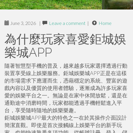
June 3, 2026
|
Leave a comment
|
Home
為什麼玩家喜愛鉅城娛
樂城APP
隨著智慧型手機的普及，越來越多玩家選擇透過行動
裝置享受線上娛樂服務。鉅城娛樂城APP正是在這樣
的市場需求下應運而生，憑藉穩定的系統、豐富的遊
戲內容以及優質的使用者體驗，逐漸成為許多玩家喜
愛的娛樂平台之一。無論是在家中休閒放鬆，還是在
通勤途中消磨時間，玩家都能透過手機輕鬆進入平
台，享受隨時隨地的娛樂樂趣。
鉅城娛樂城APP最大的特色之一在於其操作介面設計
簡潔直觀。即使是首次接觸線上娛樂平台的新手玩
家，也能快速熟悉各項功能。從帳號註冊、登入、儲